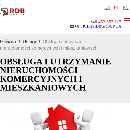
UA
PL
EN
+48 452 353 117
OFFICE@RDBGROUP.UA
Główna
Usługi
Obsługa i utrzymanie
nieruchomości komercyjnych i mieszkaniowych
OBSŁUGA I UTRZYMANIE
NIERUCHOMOŚCI
KOMERCYJNYCH I
MIESZKANIOWYCH